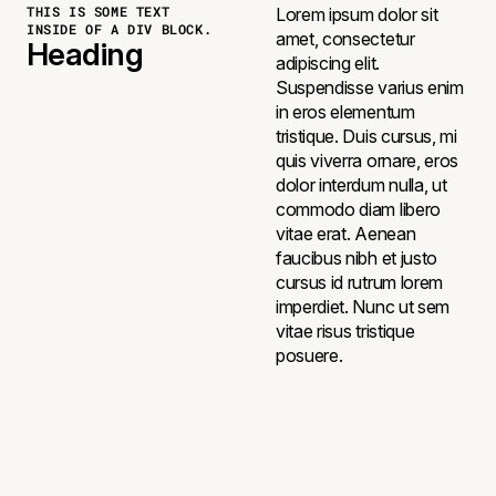
THIS IS SOME TEXT
Lorem ipsum dolor sit
INSIDE OF A DIV BLOCK.
amet, consectetur
Heading
adipiscing elit.
Suspendisse varius enim
in eros elementum
tristique. Duis cursus, mi
quis viverra ornare, eros
dolor interdum nulla, ut
commodo diam libero
vitae erat. Aenean
faucibus nibh et justo
cursus id rutrum lorem
imperdiet. Nunc ut sem
vitae risus tristique
posuere.