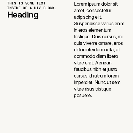
THIS IS SOME TEXT
Lorem ipsum dolor sit
INSIDE OF A DIV BLOCK.
amet, consectetur
Heading
adipiscing elit.
Suspendisse varius enim
in eros elementum
tristique. Duis cursus, mi
quis viverra ornare, eros
dolor interdum nulla, ut
commodo diam libero
vitae erat. Aenean
faucibus nibh et justo
cursus id rutrum lorem
imperdiet. Nunc ut sem
vitae risus tristique
posuere.